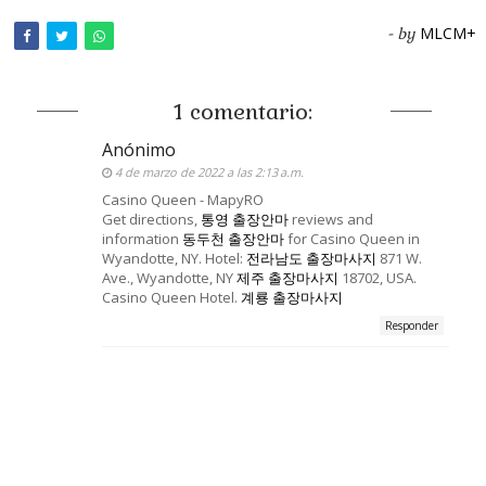
MLCM+
- by
1 comentario:
Anónimo
4 de marzo de 2022 a las 2:13 a.m.
Casino Queen - MapyRO
Get directions,
통영 출장안마
reviews and
information
동두천 출장안마
for Casino Queen in
Wyandotte, NY. Hotel:
전라남도 출장마사지
871 W.
Ave., Wyandotte, NY
제주 출장마사지
18702, USA.
Casino Queen Hotel.
계룡 출장마사지
Responder